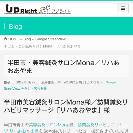
Blog
HOME
»
Blog
»
Google StreetView
»
半田市・美容鍼灸サロンMona／リハあおあやま
半田市・美容鍼灸サロンMona／リハあ
おあやま
投稿日 : 2017年6月27日
最終更新日時 : 2018年1月8日
カテゴリー :
Google
StreetView
,
チラシ・広告制作
半田市美容鍼灸サロンMona様／訪問鍼灸リ
ハビリマッサージ「リハあおやま」様
半田市青山の
美容鍼灸サロンMona
様・
訪問鍼灸リハビリマッサー
ジ リハあおやま様
をGogoleストリートビュー撮影させていただき