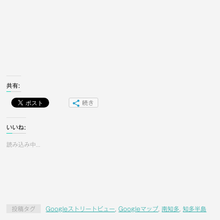
共有:
続き
いいね:
読み込み中...
投稿タグ
Googleストリートビュー
,
Googleマップ
,
南知多
,
知多半島