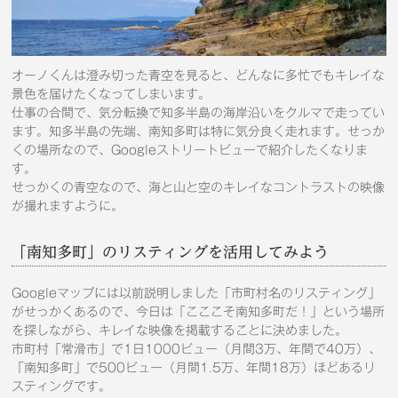
オーノくんは澄み切った青空を見ると、どんなに多忙でもキレイな
景色を届けたくなってしまいます。
仕事の合間で、気分転換で知多半島の海岸沿いをクルマで走ってい
ます。知多半島の先端、南知多町は特に気分良く走れます。せっか
くの場所なので、Googleストリートビューで紹介したくなりま
す。
せっかくの青空なので、海と山と空のキレイなコントラストの映像
が撮れますように。
「南知多町」のリスティングを活用してみよう
Googleマップには以前説明しました「市町村名のリスティング」
がせっかくあるので、今日は「こここそ南知多町だ！」という場所
を探しながら、キレイな映像を掲載することに決めました。
市町村「常滑市」で1日1000ビュー（月間3万、年間で40万）、
「南知多町」で500ビュー（月間1.5万、年間18万）ほどあるリ
スティングです。