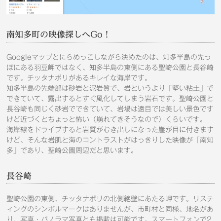
南知多町の映像探しへGo！
Googleマップとにらめっこしながら決めたのは、知多半島の先っ
ぽにある羽豆岬ではなく、知多半島の東側にある聖崎公園と長谷崎
です。チッタナポリがあるキレイな海岸です。
知多半島の先端部は砂岩と泥岩質で、岩というより「堅い粘土」で
できていて、露出するとすぐ風化してしまう岩石です。聖崎公園と
長谷崎も同じく砂岩でできていて、岩場は遠目では美しい景色です
けど近づくとちょっと怖い（崩れてきそうなので）くらいです。
海岸線をドライブすると岩質がむき出しになった崖が目に付きます
けど、そんな岩肌と海のコントラストがはっきりした映像が「南知
多」であり、聖崎公園周辺だと思います。
長谷崎
聖崎公園の東側、チッタナポリの北側絶壁にあたる岬です。リステ
ィングのシンボルマークはありませんが、市町村と同様、地名があ
り、写真・パノラマ写真とも掲載は可能です。スマートフォンで2