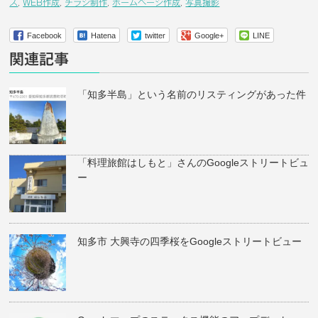
ス
,
WEB作成
,
チラシ制作
,
ホームページ作成
,
写真撮影
Facebook
Hatena
twitter
Google+
LINE
関連記事
「知多半島」という名前のリスティングがあった件
「料理旅館はしもと」さんのGoogleストリートビュ
ー
知多市 大興寺の四季桜をGoogleストリートビュー