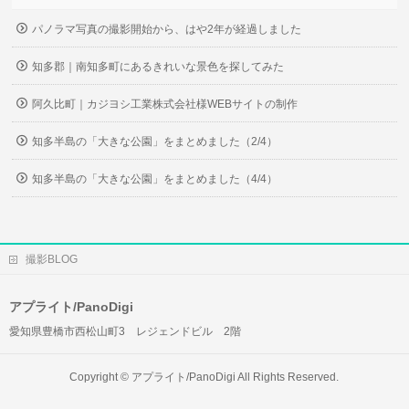
パノラマ写真の撮影開始から、はや2年が経過しました
知多郡｜南知多町にあるきれいな景色を探してみた
阿久比町｜カジヨシ工業株式会社様WEBサイトの制作
知多半島の「大きな公園」をまとめました（2/4）
知多半島の「大きな公園」をまとめました（4/4）
撮影BLOG
アプライト/PanoDigi
愛知県豊橋市西松山町3 レジェンドビル 2階
Copyright ©
アプライト/PanoDigi
All Rights Reserved.