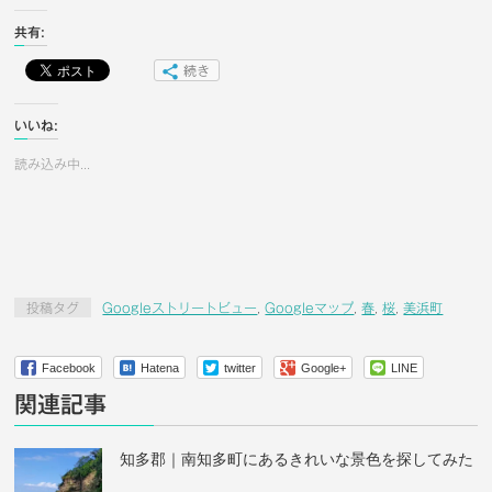
共有:
続き
いいね:
読み込み中...
投稿タグ
Googleストリートビュー
,
Googleマップ
,
春
,
桜
,
美浜町
Facebook
Hatena
twitter
Google+
LINE
関連記事
知多郡｜南知多町にあるきれいな景色を探してみた