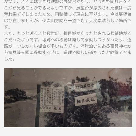
かつて、ここには大きな鉄製の展望台があり、どうも野間灯台をこ
こから見ることができたようですが、展望台が撤去された後は一度
荒れ果ててしまったため、再整備して現在に至ります。今は展望台
は存在しませんが、伊吹山方向を一望できる大変素晴らしい場所で
す。
また、もっと遡ること数世紀、細目城があったとされる候補地がこ
こだったようです。城跡への移動は概して移動しづらかったり、通
路が一つしかない場合が多いものです。海岸沿いにある冨具神社か
ら冨具崎公園に移動する時に、道理で険しい道だったと納得できま
した。