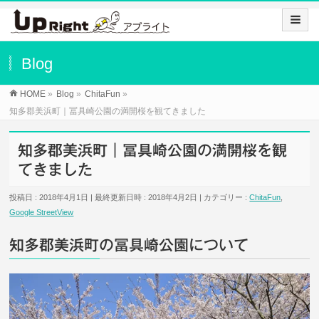
Blog
HOME
»
Blog
»
ChitaFun
»
知多郡美浜町｜冨具崎公園の満開桜を観てきました
知多郡美浜町｜冨具崎公園の満開桜を観
てきました
投稿日 : 2018年4月1日
最終更新日時 : 2018年4月2日
カテゴリー :
ChitaFun
,
Google StreetView
知多郡美浜町の冨具崎公園について