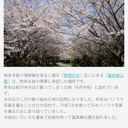
知多半島の海岸線を走ると通る「
野間灯台
」近くにある「
冨具崎公
園
」は、昨年も桜の季節に来訪した場所です。
昨年は桜が半分ほど散ってしまった時（4月中旬）に訪れていま
す。
本日は少しだけ散り始めた時の訪問になりました。昨年はパノラマ
写真を撮ることだけが目的で、THETAを使って只々パノラマ写真
を撮るために走り回っていました。
今回はいろいろな意味で余裕を持って冨具崎公園を訪れました。