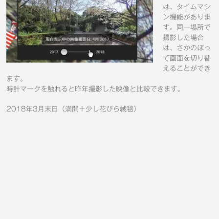
は、タイムマシ
ン機能がありま
す。同一場所で
撮影した場合
は、さかのぼっ
て画面を切り替
えることができ
ます。
時計マークを触れると昨年撮影した映像と比較できます。
2018年3月末日（満開＋少し花びら絨毯）