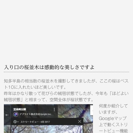
入り口の桜並木は感動的な美しさですよ
知多半島の相当数の桜並木を撮影してきましたが、ここの桜はベス
ト10に入れたいほど美しいです。
昨年はかなり散って花びらの絨毯状態でしたが、今年も「ほどよい
絨毯状態」と相まって、空間全体が桜状態です。
何度か紹介して
いますが、
Googleマップ
上で動くストリ
ートビュー機能