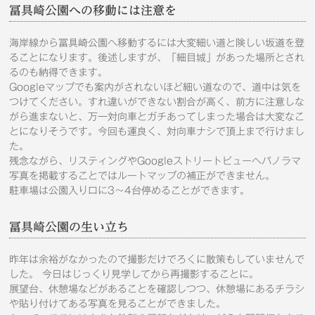
冨具崎公園への移動には注意を
海岸線から冨具崎公園へ移動するには大変細い道と険しい坂道を登
ることになります。後述しますが、「細目城」があった場所とされ
るのも納得できます。
Googleマップでも案内がされないほど細い道なので、道中は気を
つけてください。すれ違いができない割合が高く、前方に注意しな
がら進まないと、万一対向車とガチあってしまった場合は大変なこ
とになりそうです。今回も運良く、対向車ナシで頂上まで行けまし
た。
残念ながら、リスティングやGoogleストリートビューへパノラマ
写真を掲載することではルートマップの補正ができません。
駐車場は公園入り口に3～4台停めることができます。
冨具崎公園の生い立ち
昨年は余裕がなかったので撮影だけでろくに散策もしていませんで
した。 今日はじっくり見学してから再撮影することに。
展望台、休憩場などがあることを確認しつつ、休憩場にあるチラシ
や貼り付けてある写真を見ることができました。