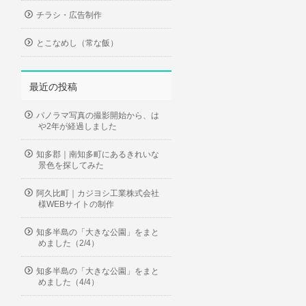
チラシ・広告制作
とこなめし（常な飯）
最近の投稿
パノラマ写真の撮影開始から、は
や2年が経過しました
知多郡｜南知多町にあるきれいな
景色を探してみた
阿久比町｜カジヨシ工業株式会社
様WEBサイトの制作
知多半島の「大きな公園」をまと
めました（2/4）
知多半島の「大きな公園」をまと
めました（4/4）