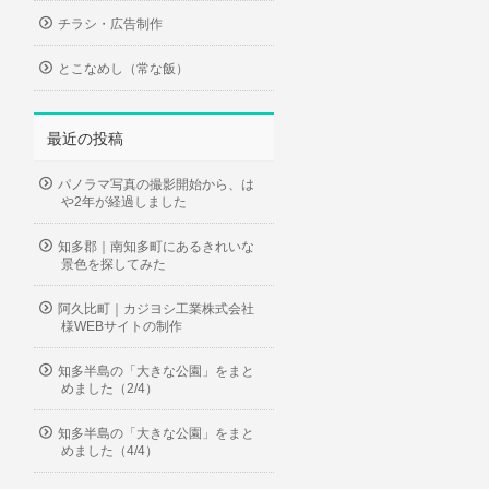
チラシ・広告制作
とこなめし（常な飯）
最近の投稿
パノラマ写真の撮影開始から、は
や2年が経過しました
知多郡｜南知多町にあるきれいな
景色を探してみた
阿久比町｜カジヨシ工業株式会社
様WEBサイトの制作
知多半島の「大きな公園」をまと
めました（2/4）
知多半島の「大きな公園」をまと
めました（4/4）