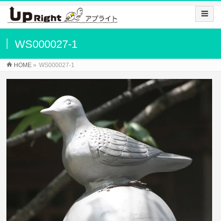
WS000027-1
HOME
»
WS000027-1