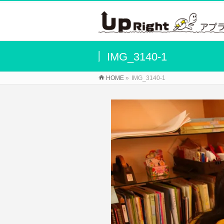
IMG_3140-1
HOME
»
IMG_3140-1