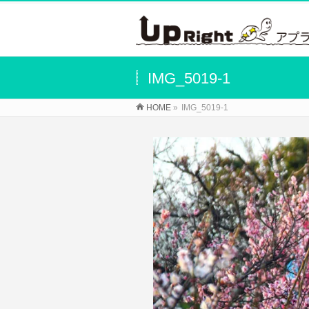
IMG_5019-1
HOME
»
IMG_5019-1