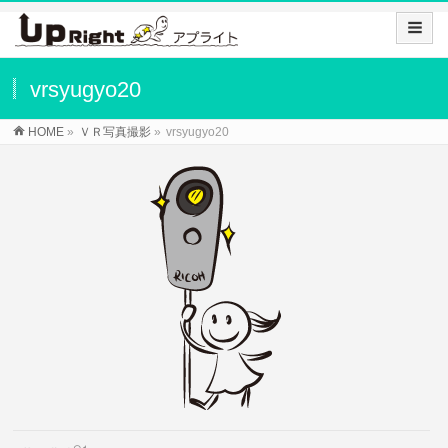
vrsyugyo20
HOME
»
ＶＲ写真撮影
»
vrsyugyo20