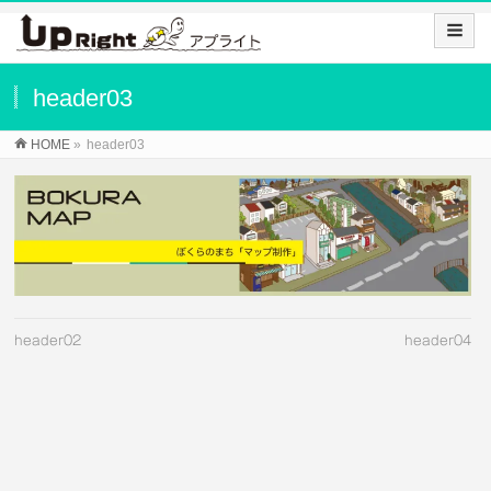
header03
HOME
»
header03
header02
header04