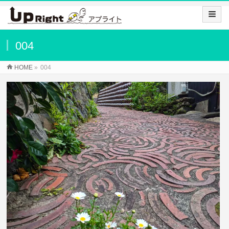
004
HOME
»
004