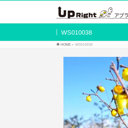
WS010038
HOME
»
WS010038