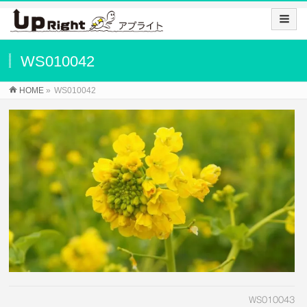
WS010042
HOME
»
WS010042
WS010043