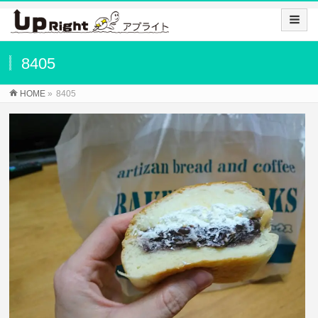
8405
HOME
»
8405