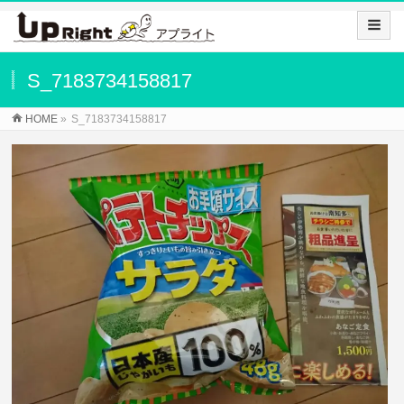
S_7183734158817
HOME
»
S_7183734158817