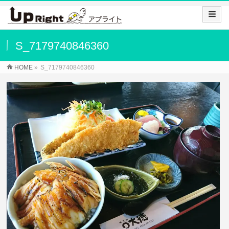
S_7179740846360
HOME
»
S_7179740846360