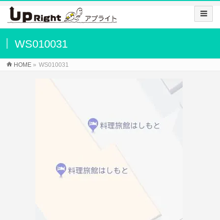
WS010031
HOME
»
WS010031