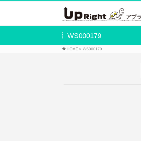
WS000179
HOME
»
WS000179