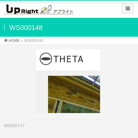
WS000148
HOME
»
WS000148
WS000147