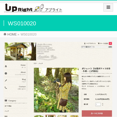
WS010020
HOME
»
WS010020