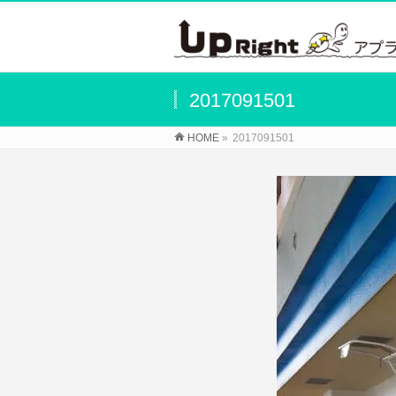
2017091501
HOME
»
2017091501