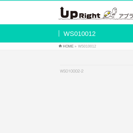
WS010012
HOME
»
WS010012
WS010002-2